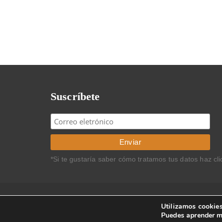
de
entradas
Suscríbete
*Si te gustaría saber cómo tratamos tus datos haz cl
Copyright © 2011 Carlos Rodríguez Braun. Todos los 
Utilizamos cookies
Puedes aprender m