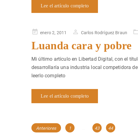
Lee el artículo completo
Publicado
enero 2, 2011
Carlos Rodríguez Braun
en
Luanda cara y pobre
Mi último artículo en Libertad Digital, con el tí
desarrollaría una industria local competidora d
leerlo completo
Lee el artículo completo
Navegación
Página
Página
Página
Anteriores
1
…
43
44