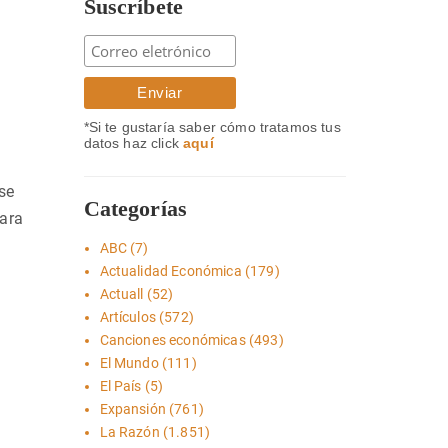
Suscríbete
*Si te gustaría saber cómo tratamos tus
datos haz click
aquí
 se
Categorías
para
ABC
(7)
Actualidad Económica
(179)
Actuall
(52)
Artículos
(572)
Canciones económicas
(493)
El Mundo
(111)
El País
(5)
Expansión
(761)
La Razón
(1.851)