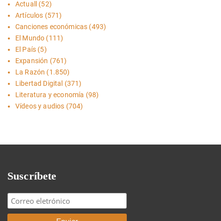
Actuall
(52)
Artículos
(571)
Canciones económicas
(493)
El Mundo
(111)
El País
(5)
Expansión
(761)
La Razón
(1.850)
Libertad Digital
(371)
Literatura y economía
(98)
Vídeos y audios
(704)
Suscríbete