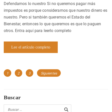
Defendamos lo nuestro Si no queremos pagar más
impuestos es porque consideramos que nuestro dinero es
nuestro. Pero si también queremos el Estado del
Bienestar, entonces lo que queremos es que lo paguen
otros. Entra aquí para leerlo completo
Lee el artículo completo
Navegación
Página
Página
Página
1
2
3
Siguientes
de
entradas
Buscar