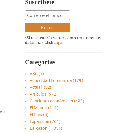
Suscríbete
*Si te gustaría saber cómo tratamos tus
datos haz click
aquí
Categorías
ABC
(7)
Actualidad Económica
(179)
Actuall
(52)
Artículos
(572)
Canciones económicas
(493)
El Mundo
(111)
es.
El País
(5)
Expansión
(761)
La Razón
(1.851)