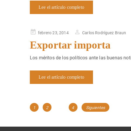
Lee el artículo completo
Publicado
febrero 23, 2014
Carlos Rodríguez Braun
en
Exportar importa
Los méritos de los políticos ante las buenas n
Lee el artículo completo
Navegación
Página
Página
Página
1
2
…
4
Siguientes
de