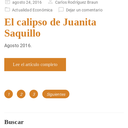
Publicado
agosto 24, 2016
Carlos Rodríguez Braun
en
Actualidad Económica
Dejar un comentario
El calipso de Juanita
Saquillo
Agosto 2016.
Lee el artículo completo
Navegación
Página
Página
Página
1
2
3
Siguientes
de
entradas
Buscar