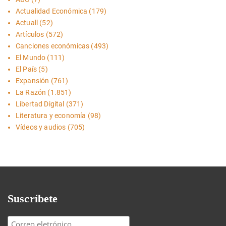
Actualidad Económica
(179)
Actuall
(52)
Artículos
(572)
Canciones económicas
(493)
El Mundo
(111)
El País
(5)
Expansión
(761)
La Razón
(1.851)
Libertad Digital
(371)
Literatura y economía
(98)
Vídeos y audios
(705)
Suscríbete