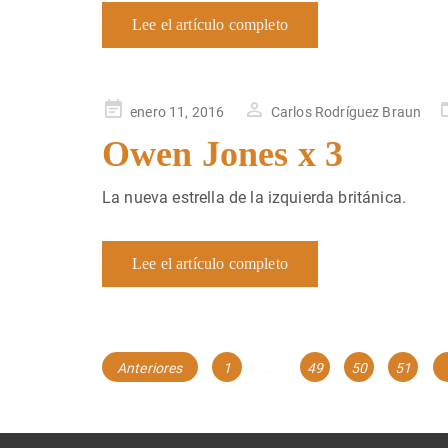
Lee el artículo completo
Publicado
enero 11, 2016
Carlos Rodríguez Braun
en
Owen Jones x 3
La nueva estrella de la izquierda británica.
Lee el artículo completo
Navegación
Página
Página
Página
Página
Anteriores
1
…
49
50
51
de