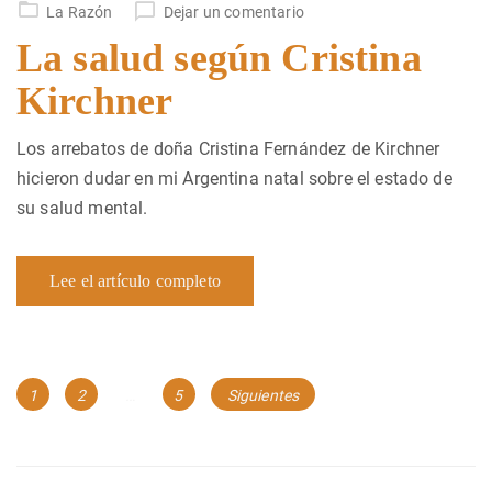
en
La Razón
Dejar un comentario
La salud según Cristina
Kirchner
Los arrebatos de doña Cristina Fernández de Kirchner
hicieron dudar en mi Argentina natal sobre el estado de
su salud mental.
Lee el artículo completo
Navegación
Página
Página
Página
1
2
…
5
Siguientes
de
entradas