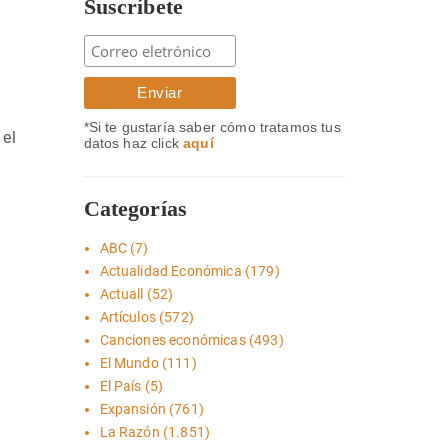
Suscríbete
*Si te gustaría saber cómo tratamos tus
 el
datos haz click
aquí
Categorías
ABC
(7)
Actualidad Económica
(179)
Actuall
(52)
Artículos
(572)
Canciones económicas
(493)
El Mundo
(111)
El País
(5)
Expansión
(761)
La Razón
(1.851)