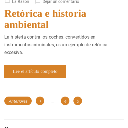
La Razón
Dejar un comentario
Retórica e historia
ambiental
La histeria contra los coches, convertidos en
instrumentos criminales, es un ejemplo de retórica
excesiva.
Lee el artículo completo
Navegación
Página
Página
Página
Anteriores
1
…
4
5
de
entradas