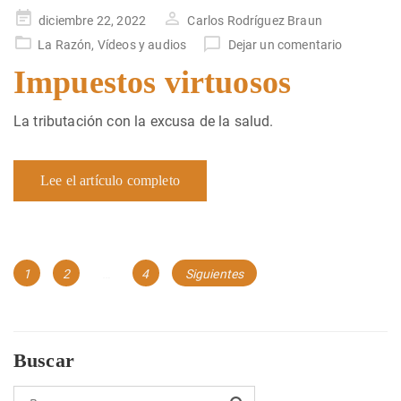
Publicado
diciembre 22, 2022
Carlos Rodríguez Braun
en
La Razón
,
Vídeos y audios
Dejar un comentario
Impuestos virtuosos
La tributación con la excusa de la salud.
Lee el artículo completo
Navegación
Página
Página
Página
1
2
…
4
Siguientes
de
entradas
Buscar