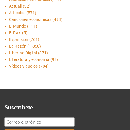
Actuall
(52)
Artículos
(571)
Canciones económicas
(493)
El Mundo
(111)
El País
(5)
Expansión
(761)
La Razón
(1.850)
Libertad Digital
(371)
Literatura y economía
(98)
Vídeos y audios
(704)
Suscríbete