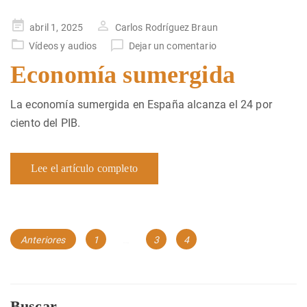
Publicado
abril 1, 2025
Carlos Rodríguez Braun
en
Vídeos y audios
Dejar un comentario
Economía sumergida
La economía sumergida en España alcanza el 24 por
ciento del PIB.
Lee el artículo completo
Navegación
Página
Página
Página
Anteriores
1
…
3
4
de
entradas
Buscar