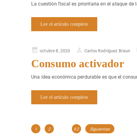
La cuestión fiscal es prioritaria en el ataque de
Lee el artículo completo
Publicado
octubre 8, 2020
Carlos Rodríguez Braun
en
Consumo activador
Una idea económica perdurable es que el consu
Lee el artículo completo
Navegación
Página
Página
Página
1
2
…
62
Siguientes