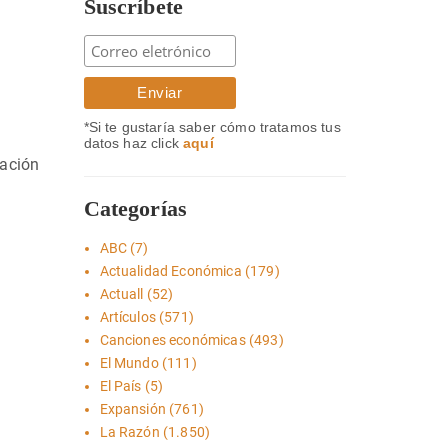
Suscríbete
*Si te gustaría saber cómo tratamos tus
datos haz click
aquí
lación
Categorías
ABC
(7)
Actualidad Económica
(179)
Actuall
(52)
Artículos
(571)
Canciones económicas
(493)
El Mundo
(111)
El País
(5)
Expansión
(761)
La Razón
(1.850)