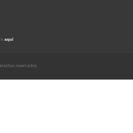
ick
aquí
derechos reservados.