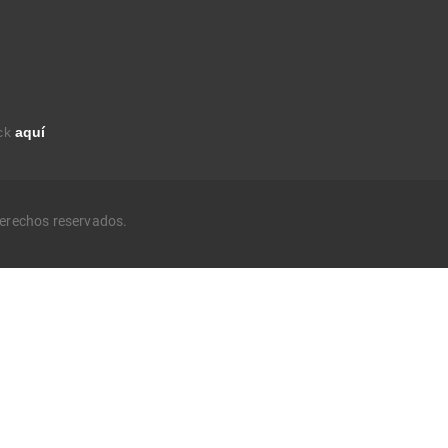
ick
aquí
derechos reservados.