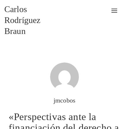
Carlos
Alterna
Rodríguez
Braun
jmcobos
«Perspectivas ante la
financiación del derecho a