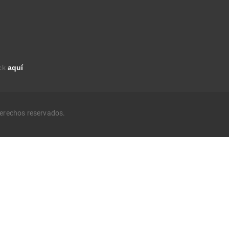
ick
aquí
derechos reservados.