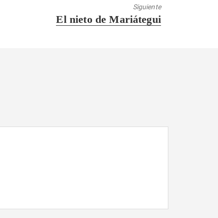
Siguiente
Entrada
El nieto de Mariátegui
siguiente: