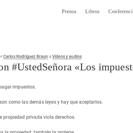
Prensa
Libros
Conferenci
or
Carlos Rodríguez Braun
a
Vídeos y audios
on #UstedSeñora​ «Los impuest
 pagar impuestos.
son como las demás leyes y hay que aceptarlos.
e propiedad privada viola derechos.
la la propiedad, también la protege.