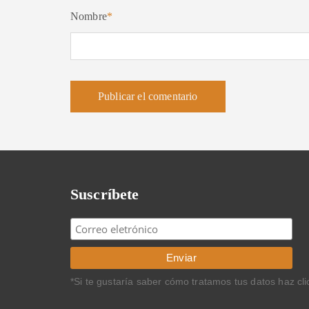
Nombre
*
Suscríbete
*Si te gustaría saber cómo tratamos tus datos haz cl