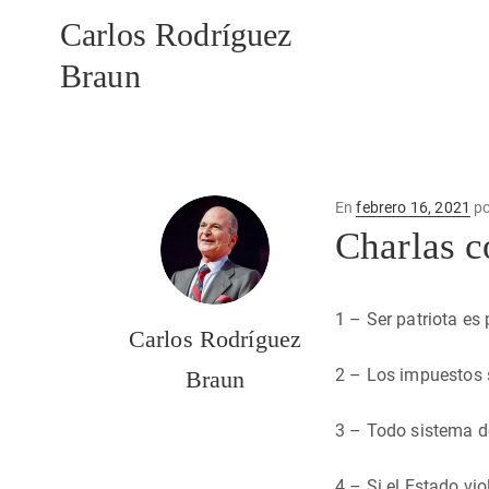
Carlos Rodríguez
Braun
Publicado
En
febrero 16, 2021
p
en
Charlas c
1 – Ser patriota es
Carlos Rodríguez
2 – Los impuestos 
Braun
3 – Todo sistema d
4 – Si el Estado vio