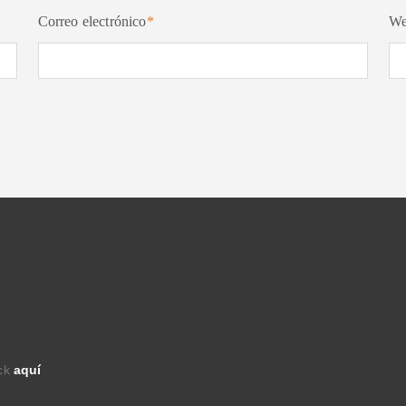
Correo electrónico
*
W
ick
aquí