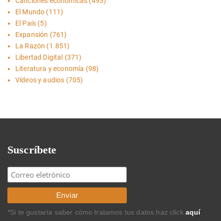
Canciones económicas
(493)
El Mundo
(111)
El País
(5)
Expansión
(761)
La Razón
(1.851)
Libertad Digital
(371)
Literatura y economía
(98)
Vídeos y audios
(705)
Suscríbete
*Si te gustaría saber cómo tratamos tus datos haz click
aquí