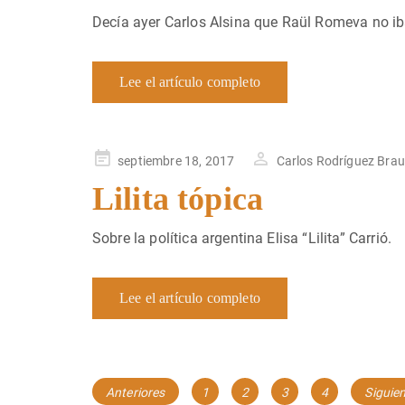
Decía ayer Carlos Alsina que Raül Romeva no iba
Lee el artículo completo
Publicado
septiembre 18, 2017
Carlos Rodríguez Bra
en
Lilita tópica
Sobre la política argentina Elisa “Lilita” Carrió.
Lee el artículo completo
Navegación
Página
Página
Página
Página
Anteriores
1
2
3
4
Siguie