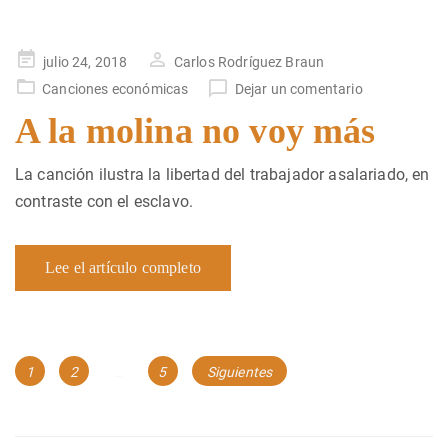
Publicado
julio 24, 2018
Carlos Rodríguez Braun
en
Canciones económicas
Dejar un comentario
A la molina no voy más
La canción ilustra la libertad del trabajador asalariado, en
contraste con el esclavo.
Lee el artículo completo
Navegación
Página
Página
Página
1
2
…
5
Siguientes
de