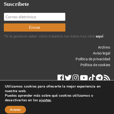
Suscríbete
*Si te gustaría saber cómo tratamos tus datos haz click
aquí
Archivo
Aviso legal
Política de privacidad
Política de cookies
Utilizamos cookies para ofrecerte la mejor experiencia en
nuestra web.
Puedes aprender más sobre qué cookies utilizamos o
desactivarlas en los
ajustes
.
Copyright © 2019 Carlos Rodríguez Braun. Todos los derechos
reservados.
Aceptar