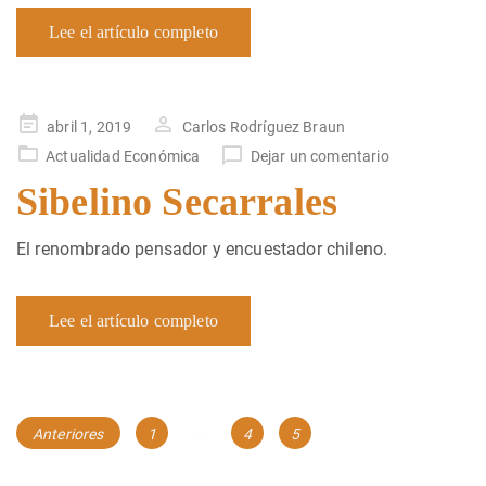
Lee el artículo completo
Publicado
abril 1, 2019
Carlos Rodríguez Braun
en
Actualidad Económica
Dejar un comentario
Sibelino Secarrales
El renombrado pensador y encuestador chileno.
Lee el artículo completo
Navegación
Página
Página
Página
Anteriores
1
…
4
5
de