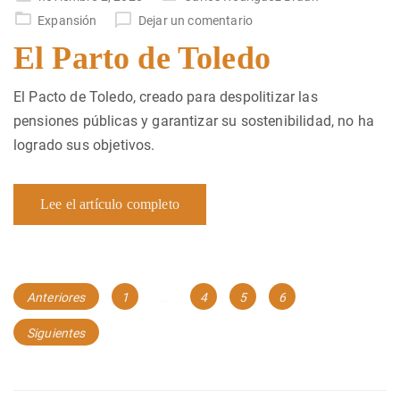
en
Expansión
Dejar un comentario
El Parto de Toledo
El Pacto de Toledo, creado para despolitizar las
pensiones públicas y garantizar su sostenibilidad, no ha
logrado sus objetivos.
Lee el artículo completo
Navegación
Página
Página
Página
Página
Anteriores
1
…
4
5
6
de
Siguientes
entradas