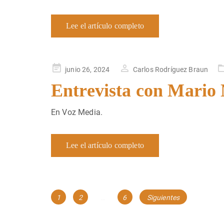
Lee el artículo completo
Publicado
junio 26, 2024
Carlos Rodríguez Braun
en
Entrevista con Mario 
En Voz Media.
Lee el artículo completo
Navegación
Página
Página
Página
1
2
…
6
Siguientes
de