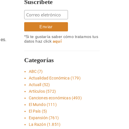
Suscríbete
*Si te gustaría saber cómo tratamos tus
les.
datos haz click
aquí
Categorías
ABC
(7)
Actualidad Económica
(179)
Actuall
(52)
Artículos
(572)
Canciones económicas
(493)
El Mundo
(111)
El País
(5)
Expansión
(761)
La Razón
(1.851)