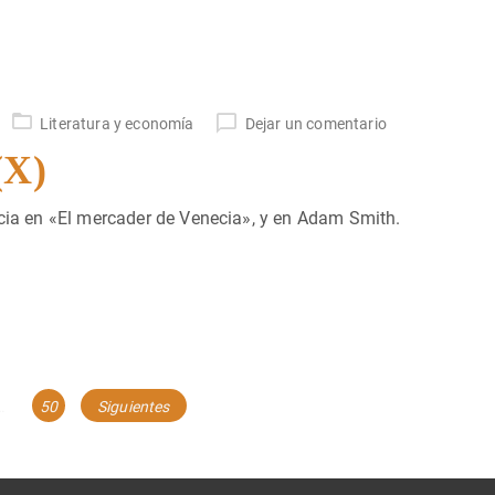
Literatura y economía
Dejar un comentario
(X)
icia en «El mercader de Venecia», y en Adam Smith.
Página
…
50
Siguientes