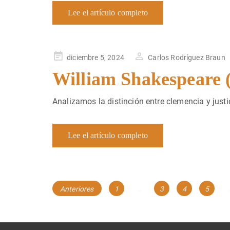
Lee el artículo completo
Publicado
diciembre 5, 2024
Carlos Rodríguez Braun
en
William Shakespeare 
Analizamos la distinción entre clemencia y just
Lee el artículo completo
Navegación
Página
Página
Página
Página
Anteriores
1
…
3
4
5
de