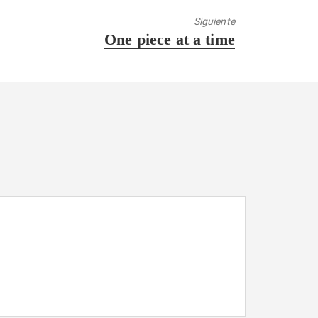
Siguiente
Entrada
One piece at a time
siguiente: