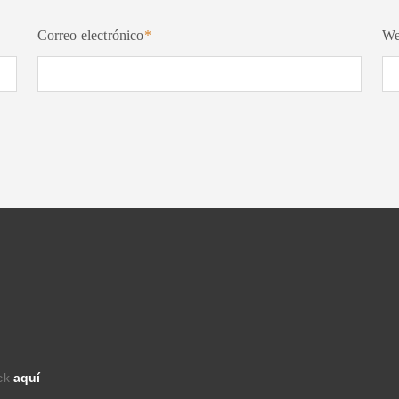
Correo electrónico
*
W
ick
aquí