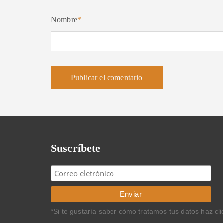
Nombre
*
Suscríbete
*Si te gustaría saber cómo tratamos tus datos haz cl