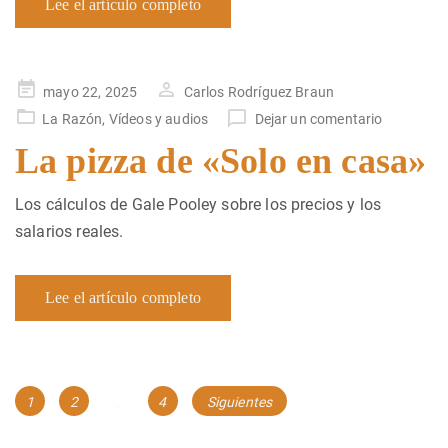
Lee el artículo completo
Publicado
mayo 22, 2025
Carlos Rodríguez Braun
en
La Razón
,
Vídeos y audios
Dejar un comentario
La pizza de «Solo en casa»
Los cálculos de Gale Pooley sobre los precios y los
salarios reales.
Lee el artículo completo
Navegación
Página
Página
Página
1
2
…
4
Siguientes
de