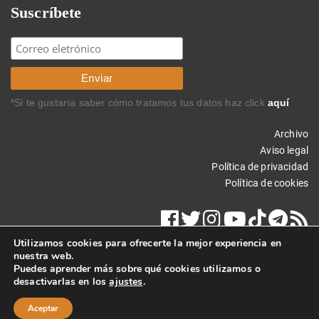
Suscríbete
*Si te gustaría saber cómo tratamos tus datos haz click
aquí
Archivo
Aviso legal
Política de privacidad
Política de cookies
Utilizamos cookies para ofrecerte la mejor experiencia en
nuestra web.
Puedes aprender más sobre qué cookies utilizamos o
desactivarlas en los
ajustes
.
Copyright © 2025 Carlos Rodríguez Braun. Todos los derechos
reservados.
Aceptar