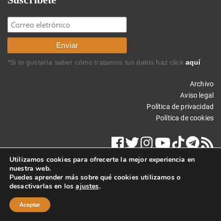
*Si te gustaría saber cómo tratamos tus datos haz click
aquí
Archivo
Aviso legal
Política de privacidad
Política de cookies
Utilizamos cookies para ofrecerte la mejor experiencia en
nuestra web.
Puedes aprender más sobre qué cookies utilizamos o
desactivarlas en los
ajustes
.
Copyright © 2014 Carlos Rodríguez Braun. Todos los derechos
reservados.
Aceptar