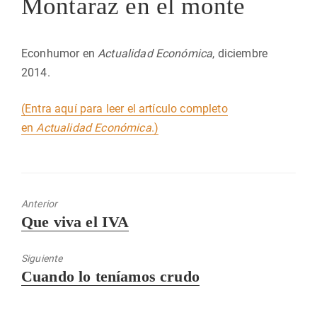
Montaraz en el monte
Econhumor en
Actualidad Económica
, diciembre
2014.
(Entra aquí para leer el artículo completo
en
Actualidad Económica
.)
Anterior
Entrada
Que viva el IVA
anterior:
Siguiente
Entrada
Cuando lo teníamos crudo
siguiente: