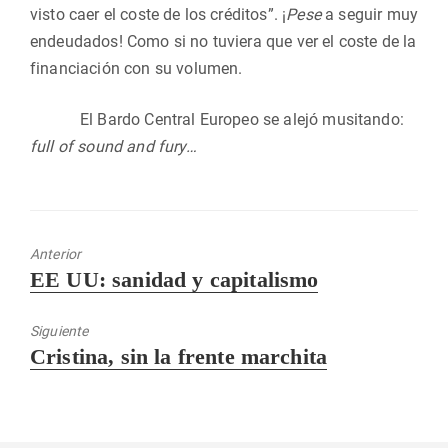
visto caer el coste de los créditos”. ¡
Pese
a seguir muy
endeudados! Como si no tuviera que ver el coste de la
financiación con su volumen.
El Bardo Central Europeo se alejó musitando:
full of sound and fury…
Anterior
Entrada
EE UU: sanidad y capitalismo
anterior:
Siguiente
Entrada
Cristina, sin la frente marchita
siguiente: