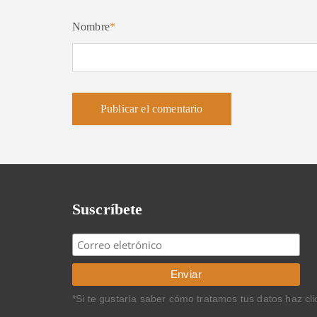
Nombre
*
Suscríbete
*Si te gustaría saber cómo tratamos tus datos haz cl