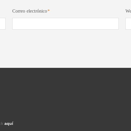
Correo electrónico
*
W
ick
aquí