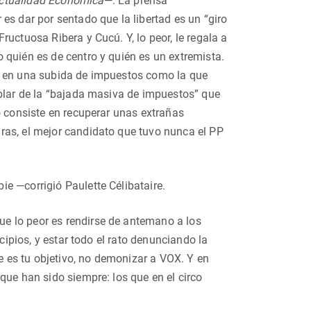
ctualidad Económica
—. La prensa
es dar por sentado que la libertad es un “giro
uctuosa Ribera y Cucú. Y, lo peor, le regala a
 quién es de centro y quién es un extremista.
ás en una subida de impuestos como la que
ablar de la “bajada masiva de impuestos” que
o consiste en recuperar unas extrañas
ras, el mejor candidato que tuvo nunca el PP
e —corrigió Paulette Célibataire.
e lo peor es rendirse de antemano a los
cipios, y estar todo el rato denunciando la
se es tu objetivo, no demonizar a VOX. Y en
que han sido siempre: los que en el circo