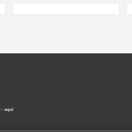
ick
aquí