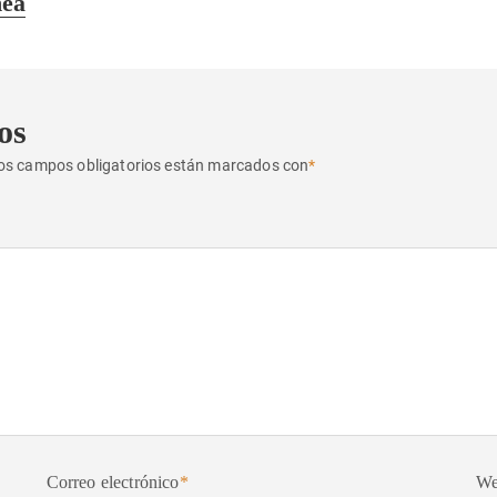
ñea
os
os campos obligatorios están marcados con
*
Correo electrónico
*
W