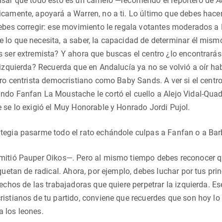
nsar que todo esto es un camelo —recomendó el reportero de
A
camente, apoyará a Warren, no a ti. Lo último que debes hacer 
ebes corregir: ese movimiento le regala votantes moderados a Fr
lo que necesita, a saber, la capacidad de determinar él mismo
s ser extremista? Y ahora que buscas el centro ¿lo encontrar
 izquierda? Recuerda que en Andalucía ya no se volvió a oír h
tro centrista democristiano como Baby Sands. A ver si el centr
do Fanfan La Moustache le cortó el cuello a Alejo Vidal-Quad
 se lo exigió el Muy Honorable y Honrado Jordi Pujol.
egia pasarme todo el rato echándole culpas a Fanfan o a Barbi
mitió Pauper Oikos—. Pero al mismo tiempo debes reconocer qu
quetan de radical. Ahora, por ejemplo, debes luchar por tus prin
rechos de las trabajadoras que quiere perpetrar la izquierda. E
istianos de tu partido, conviene que recuerdes que son hoy lo 
 los leones.