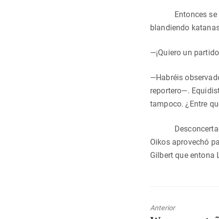
Entonces se oyó un
blandiendo katanas,
—¡Quiero un partido
—Habréis observado 
reportero—. Equidist
tampoco. ¿Entre qué
Desconcertadas, P
Oikos aprovechó par
Gilbert que entona
Anterior
Entrada