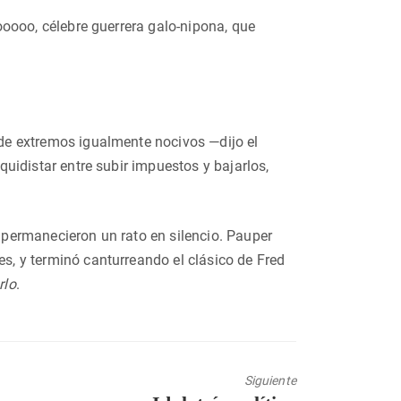
oo, célebre guerrera galo-nipona, que
a de extremos igualmente nocivos —dijo el
Equidistar entre subir impuestos y bajarlos,
rmanecieron un rato en silencio. Pauper
es, y terminó canturreando el clásico de Fred
rlo
.
Siguiente
Entrada