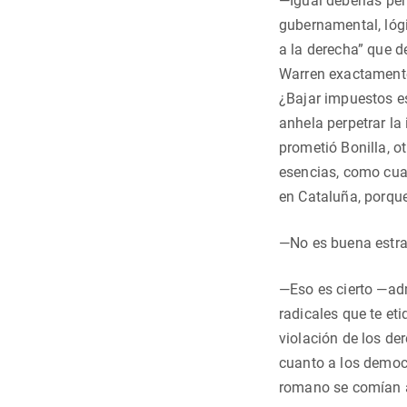
—Igual deberías pe
gubernamental, lógi
a la derecha” que d
Warren exactamente 
¿Bajar impuestos e
anhela perpetrar la
prometió Bonilla, o
esencias, como cuan
en Cataluña, porque
—No es buena estrat
—Eso es cierto —ad
radicales que te eti
violación de los de
cuanto a los democr
romano se comían a