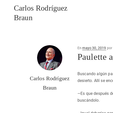
Carlos Rodríguez
Braun
Publicado
En
mayo 30, 2019
po
en
Paulette a
Buscando algún part
Carlos Rodríguez
desierto. Allí se en
Braun
—Es que después d
buscándolo.