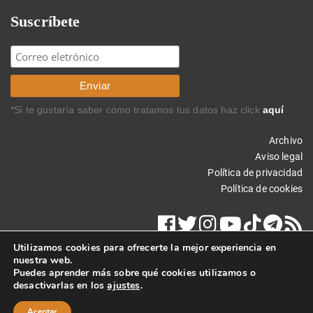
Suscríbete
*Si te gustaría saber cómo tratamos tus datos haz click
aquí
Archivo
Aviso legal
Política de privacidad
Política de cookies
Utilizamos cookies para ofrecerte la mejor experiencia en
nuestra web.
Puedes aprender más sobre qué cookies utilizamos o
desactivarlas en los
ajustes
.
Copyright © 2018 Carlos Rodríguez Braun. Todos los derechos
reservados.
Aceptar