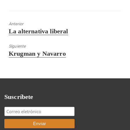
Anterior
Entrada
La alternativa liberal
anterior:
Siguiente
Entrada
Krugman y Navarro
siguiente:
Suscríbete