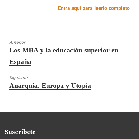
Entra aquí para leerlo completo
Anterior
Entrada
Los MBA y la educación superior en
anterior:
España
Siguiente
Entrada
Anarquía, Europa y Utopía
siguiente:
Suscríbete