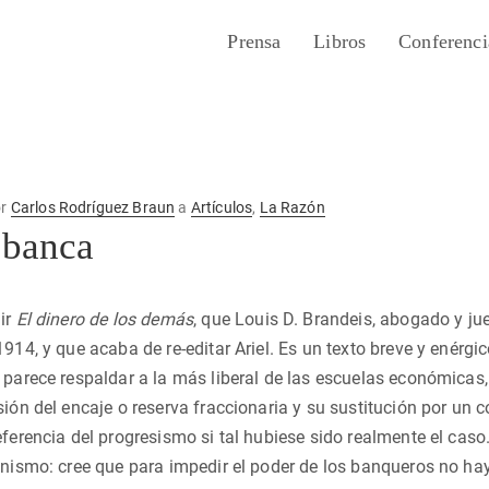
Prensa
Libros
Conferenci
or
Carlos Rodríguez Braun
a
Artículos
,
La Razón
 banca
ir
El dinero de los demás
, que Louis D. Brandeis, abogado y ju
1914, y que acaba de re-editar Ariel. Es un texto breve y enérg
 parece respaldar a la más liberal de las escuelas económicas,
sión del encaje o reserva fraccionaria y su sustitución por un c
eferencia del progresismo si tal hubiese sido realmente el caso
onismo: cree que para impedir el poder de los banqueros no hay 