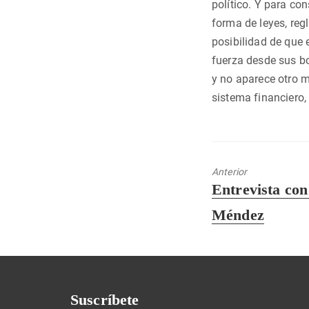
político. Y para co
forma de leyes, reg
posibilidad de que 
fuerza desde sus b
y no aparece otro m
sistema financiero,
Anterior
Entrada
Entrevista co
anterior:
Méndez
Suscríbete