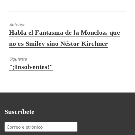
Anterior
Entrada
Habla el Fantasma de la Moncloa, que
anterior:
no es Smiley sino Néstor Kirchner
Siguiente
Entrada
"¡Insolventes!"
siguiente:
Suscríbete