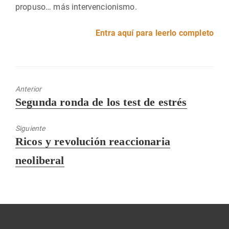
propuso… más intervencionismo.
Entra aquí para leerlo completo
Anterior
Entrada
Segunda ronda de los test de estrés
anterior:
Siguiente
Entrada
Ricos y revolución reaccionaria
siguiente:
neoliberal