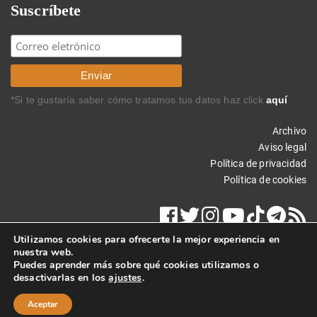
Suscríbete
*Si te gustaría saber cómo tratamos tus datos haz click
aquí
Archivo
Aviso legal
Política de privacidad
Política de cookies
Utilizamos cookies para ofrecerte la mejor experiencia en
nuestra web.
Puedes aprender más sobre qué cookies utilizamos o
desactivarlas en los
ajustes
.
Copyright © 2011 Carlos Rodríguez Braun. Todos los derechos
reservados.
Aceptar