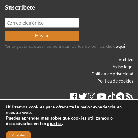
Suscríbete
*Si te gustaría saber cómo tratamos tus datos haz click
aquí
Archivo
Aviso legal
Política de privacidad
Política de cookies
Utilizamos cookies para ofrecerte la mejor experiencia en
nuestra web.
Puedes aprender más sobre qué cookies utilizamos o
desactivarlas en los
ajustes
.
Copyright © 2014 Carlos Rodríguez Braun. Todos los derechos
reservados.
Aceptar