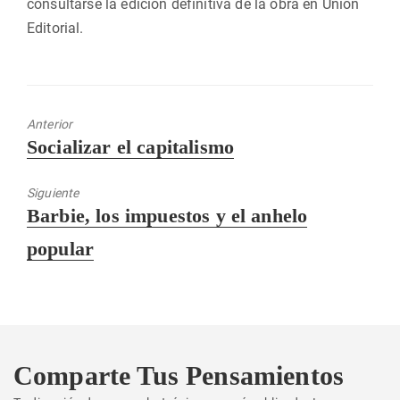
consultarse la edición definitiva de la obra en Unión
Editorial.
Anterior
Entrada
Socializar el capitalismo
anterior:
Siguiente
Entrada
Barbie, los impuestos y el anhelo
siguiente:
popular
Comparte Tus Pensamientos