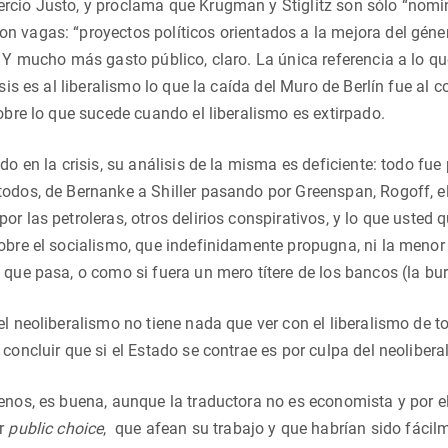
rcio Justo, y proclama que Krugman y Stiglitz son sólo “nomi
n vagas: “proyectos políticos orientados a la mejora del gén
. Y mucho más gasto público, claro. La única referencia a lo q
risis es al liberalismo lo que la caída del Muro de Berlín fue 
sobre lo que sucede cuando el liberalismo es extirpado.
ado en la crisis, su análisis de la misma es deficiente: todo f
odos, de Bernanke a Shiller pasando por Greenspan, Rogoff, e
r las petroleras, otros delirios conspirativos, y lo que usted 
obre el socialismo, que indefinidamente propugna, ni la menor 
 que pasa, o como si fuera un mero títere de los bancos (la bur
el neoliberalismo no tiene nada que ver con el liberalismo de t
 concluir que si el Estado se contrae es por culpa del neoliber
enos, es buena, aunque la traductora no es economista y por e
or
public choice
, que afean su trabajo y que habrían sido fáci