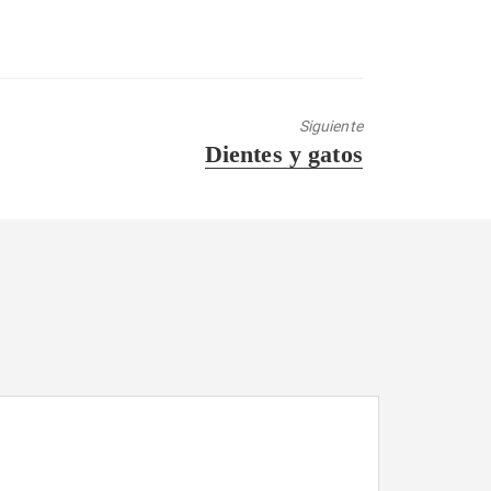
Siguiente
Entrada
Dientes y gatos
siguiente: