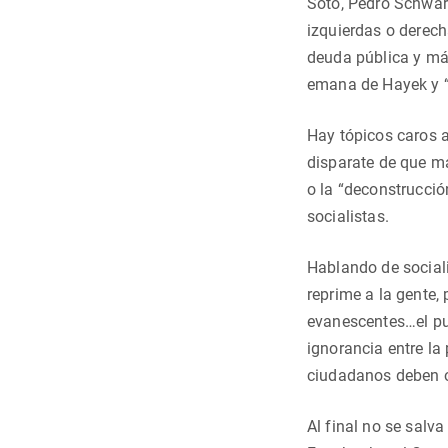
Soto, Pedro Schwar
izquierdas o derec
deuda pública y má
emana de Hayek y “
Hay tópicos caros a 
disparate de que m
o la “deconstrucción
socialistas.
Hablando de sociali
reprime a la gente,
evanescentes…el pue
ignorancia entre l
ciudadanos deben o
Al final no se sal