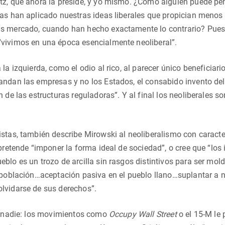
tz, que ahora la preside, y yo mismo. ¿Cómo alguien puede pe
has han aplicado nuestras ideas liberales que propician meno
s mercado, cuando han hecho exactamente lo contrario? Pues 
vivimos en una época esencialmente neoliberal”.
la izquierda, como el odio al rico, al parecer único beneficiario
andan las empresas y no los Estados, el consabido invento del
 de las estructuras reguladoras”. Y al final los neoliberales s
stas, también describe Mirowski al neoliberalismo con caracte
 pretende “imponer la forma ideal de sociedad”, o cree que “lo
blo es un trozo de arcilla sin rasgos distintivos para ser mo
a población…aceptación pasiva en el pueblo llano…suplantar a 
lvidarse de sus derechos”.
va nadie: los movimientos como
Occupy Wall Street
o el 15-M le 