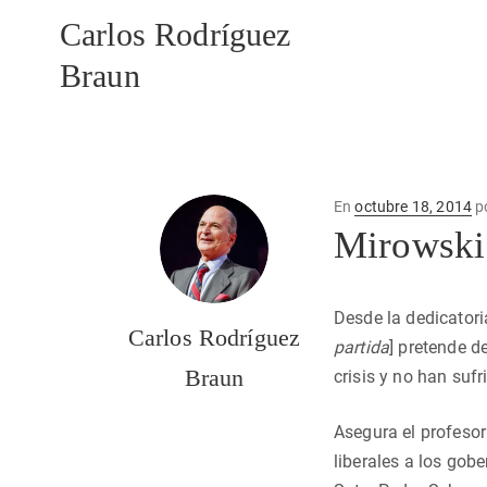
Carlos Rodríguez
Braun
Publicado
En
octubre 18, 2014
p
en
Mirowski 
Desde la dedicatoria
Carlos Rodríguez
partida
] pretende d
Braun
crisis y no han suf
Asegura el profesor
liberales a los gob