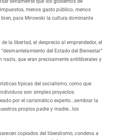
nsar seriamente que los gobiernos de
s impuestos, menos gasto público, menos
bien, para Mirowski la cultura dominante
 de la libertad, el desprecio al emprendedor, el
 “desmantelamiento del Estado del Bienestar”
on nazis, que eran precisamente antiliberales y
rísticas típicas del socialismo, como que
s individuos son simples proyectos
ldeado por el carismático experto…sembrar la
nuestros propios padre y madre…los
parecen copiados del liberalismo, condena a