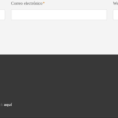
Correo electrónico
*
W
ick
aquí