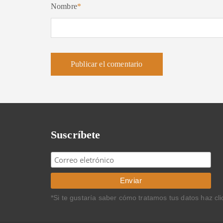
Nombre
*
Suscríbete
*Si te gustaría saber cómo tratamos tus datos haz cl