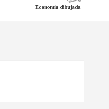
Siguiente
Entrada
Economía dibujada
siguiente: