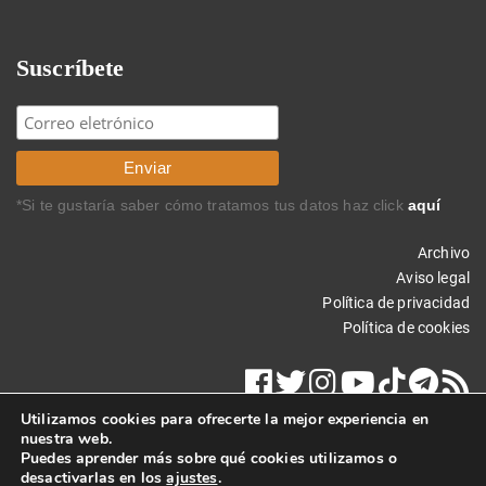
Suscríbete
*Si te gustaría saber cómo tratamos tus datos haz click
aquí
Archivo
Aviso legal
Política de privacidad
Política de cookies
Utilizamos cookies para ofrecerte la mejor experiencia en
nuestra web.
Puedes aprender más sobre qué cookies utilizamos o
desactivarlas en los
ajustes
.
Copyright © 2024 Carlos Rodríguez Braun. Todos los derechos