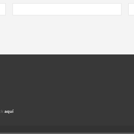
ick
aquí