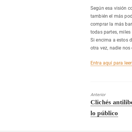
Según esa visión c
también el más pode
comprar la más bara
todas partes, miles
Si encima a estos d
otra vez, nadie nos
Entra aquí para lee
Anterior
Entrada
Clichés antili
anterior:
lo público