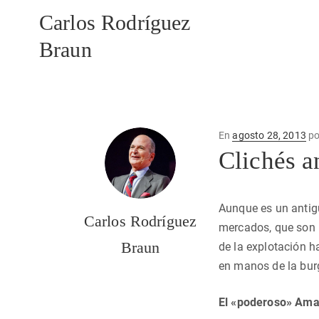
Carlos Rodríguez
Braun
Publicado
En
agosto 28, 2013
p
en
Clichés a
Aunque es un antigu
Carlos Rodríguez
mercados, que son l
Braun
de la explotación h
en manos de la bur
El «poderoso» Ama