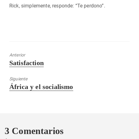
Rick, simplemente, responde: “Te perdono”.
Anterior
Entrada
Satisfaction
anterior:
Siguiente
Entrada
África y el socialismo
siguiente:
3 Comentarios