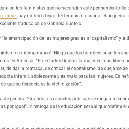
atención las feministas que no secundan este pensamiento ú
s Turner
hay un buen texto del feminismo crítico: el pequeño l
xcelente traducción de Gabriela Bustelo.
r “la emancipación de las mujeres gracias al capitalismo” y a 
eminismo contemporáneo”. Niega que los hombres sean los enem
ierno en América: “En Estados Unidos, la mujer es más libre qu
ar, de dar la matraca, de criticar el capitalismo, de quejarse 
nducta infantil, adolescente y es
malo
para las mujeres. Es ne
 de que su herencia es la victimización”.
a de género: “Cuando las escuelas públicas se niegan a recono
iñas por igual”. Y reniega de la educación sexual que “define
ación del intervencionismo moderno, la inquisición burocrática