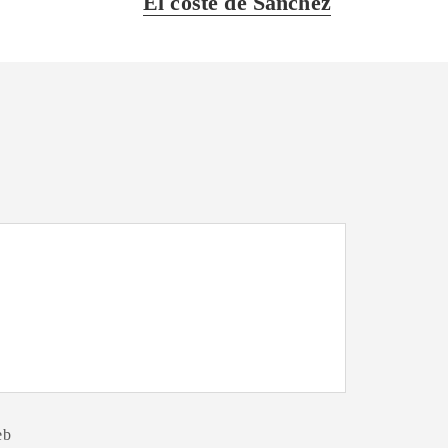
El coste de Sánchez
siguiente:
eb