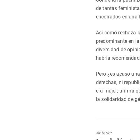
de tantas feminista
encerrados en una h
Así como rechaza la
predominante en la 
diversidad de opini
habría recomendado
Pero ¿es acaso una 
derechas, ni republ
era mujer; afirma q
la solidaridad de g
Anterior
Entrada