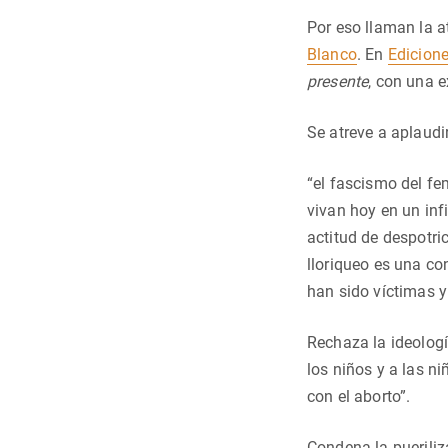
Por eso llaman la 
Blanco
. En
Edicione
presente
, con una e
Se atreve a aplaudi
“el fascismo del f
vivan hoy en un inf
actitud de despotric
lloriqueo es una co
han sido víctimas y
Rechaza la ideologí
los niños y a las n
con el aborto”.
Condena la pueriliz