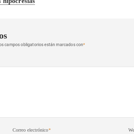
s hipocresías
os
os campos obligatorios están marcados con
*
Correo electrónico
*
W