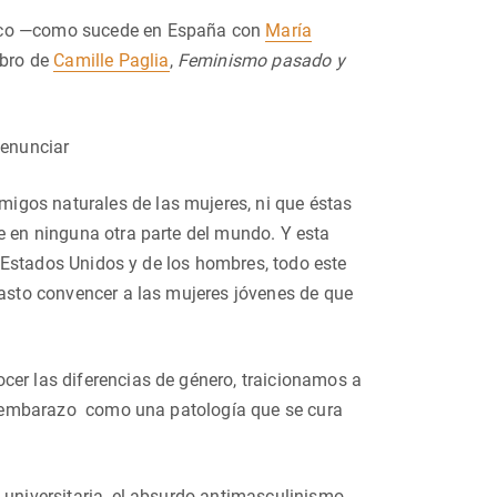
nico —como sucede en España con
María
ibro de
Camille Paglia
,
Feminismo pasado y
denunciar
igos naturales de las mujeres, ni que éstas
e en ninguna otra parte del mundo. Y esta
de Estados Unidos y de los hombres, todo este
fasto convencer a las mujeres jóvenes de que
cer las diferencias de género, traicionamos a
 el embarazo como una patología que se cura
 universitaria, el absurdo antimasculinismo