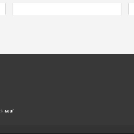
ick
aquí