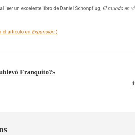
al leer un excelente libro de Daniel Schönpflug,
El mundo en vil
r el artículo en
Expansión
.)
sublevó Franquito?»
os