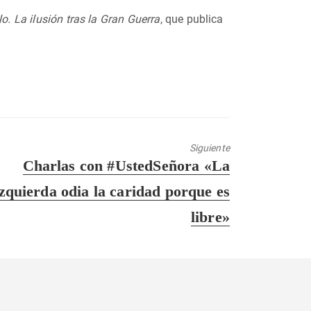
o. La ilusión tras la Gran Guerra
, que publica
Siguiente
Entrada
Charlas con #UstedSeñora «La
siguiente:
izquierda odia la caridad porque es
libre»