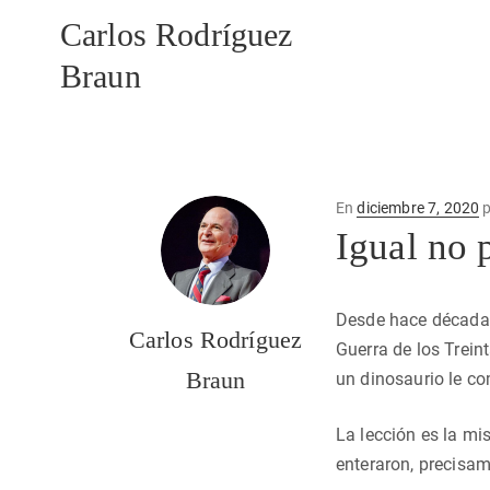
Carlos Rodríguez
Braun
Publicado
En
diciembre 7, 2020
p
en
Igual no 
Desde hace décadas 
Carlos Rodríguez
Guerra de los Trein
Braun
un dinosaurio le co
La lección es la m
enteraron, precisam