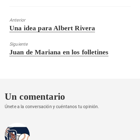
Anterior
Entrada
Una idea para Albert Rivera
anterior:
Siguiente
Entrada
Juan de Mariana en los folletines
siguiente:
Un comentario
Únete a la conversación y cuéntanos tu opinión.