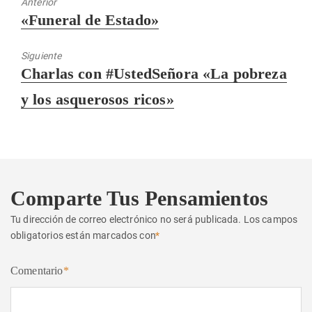
Anterior
Entrada
«Funeral de Estado»
anterior:
Siguiente
Entrada
Charlas con #UstedSeñora «La pobreza
siguiente:
y los asquerosos ricos»
Comparte Tus Pensamientos
Tu dirección de correo electrónico no será publicada.
Los campos
obligatorios están marcados con
*
Comentario
*