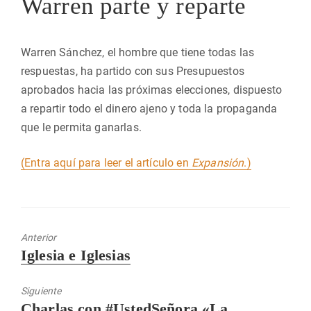
Warren parte y reparte
Warren Sánchez, el hombre que tiene todas las
respuestas, ha partido con sus Presupuestos
aprobados hacia las próximas elecciones, dispuesto
a repartir todo el dinero ajeno y toda la propaganda
que le permita ganarlas.
(Entra aquí para leer el artículo en
Expansión
.)
Anterior
Entrada
Iglesia e Iglesias
anterior:
Siguiente
Entrada
Charlas con #UstedSeñora «La