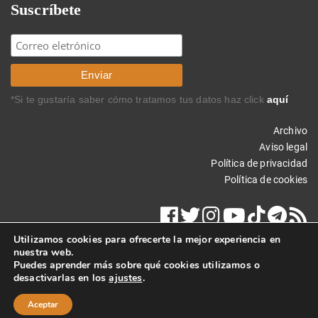
Suscríbete
*Si te gustaría saber cómo tratamos tus datos haz click
aquí
Archivo
Aviso legal
Política de privacidad
Política de cookies
Utilizamos cookies para ofrecerte la mejor experiencia en
nuestra web.
Puedes aprender más sobre qué cookies utilizamos o
desactivarlas en los
ajustes
.
Copyright © 2026 Carlos Rodríguez Braun. Todos los derechos
reservados.
Aceptar