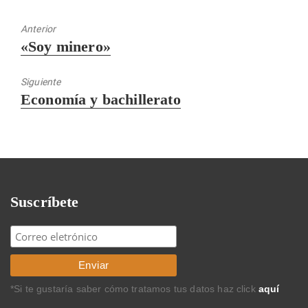
Anterior
Entrada
«Soy minero»
anterior:
Siguiente
Entrada
Economía y bachillerato
siguiente:
Suscríbete
*Si te gustaría saber cómo tratamos tus datos haz click
aquí