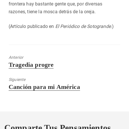
frontera hay bastante gente que, por diversas
razones, tiene la mosca detrás de la oreja.
(Artículo publicado en
El Periódico de Sotogrande
.)
Anterior
Entrada
Tragedia progre
anterior:
Siguiente
Entrada
Canción para mi América
siguiente:
Comparte Tus Pensamientos